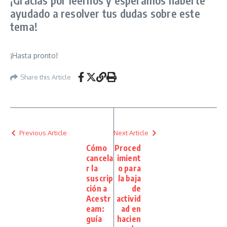
¡Gracias por leernos y esperamos haberte
ayudado a resolver tus dudas sobre este
tema!
¡Hasta pronto!
Share this Article
Previous Article
Next Article
Cómo
Proced
cancela
imient
r la
o para
suscrip
la baja
ción a
de
Acestr
activid
eam:
ad en
guía
hacien