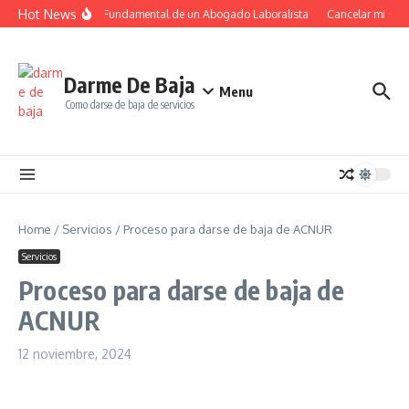
Saltar al contenido
Hot News
El Papel Fundamental de un Abogado Laboralista
Cancelar mi suscr
Darme De Baja
Menu
Como darse de baja de servicios
Home
/
Servicios
/
Proceso para darse de baja de ACNUR
Servicios
Proceso para darse de baja de
ACNUR
12 noviembre, 2024