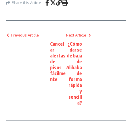
Share this Article
Previous Article
Next Article
Cancel
¿Cómo
ar
darse
alertas
de baja
de
de
pisos
Alibaba
fácilme
de
nte
forma
rápida
y
sencill
a?