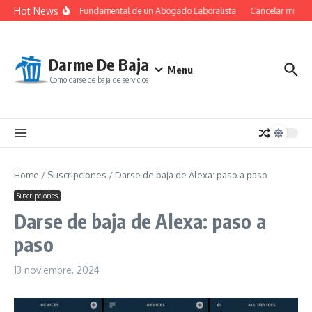
Saltar al contenido
Hot News
El Papel Fundamental de un Abogado Laboralista
Cancelar mi susc
Darme De Baja
Menu
Como darse de baja de servicios
Home
/
Suscripciones
/
Darse de baja de Alexa: paso a paso
Suscripciones
Darse de baja de Alexa: paso a
paso
13 noviembre, 2024