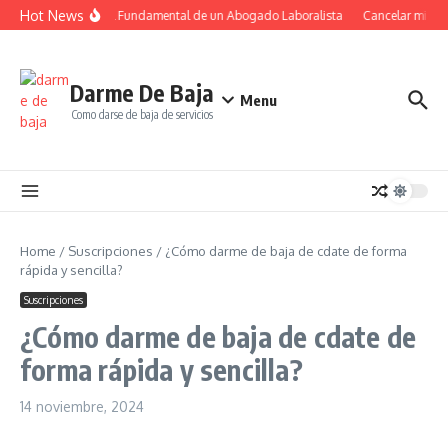
Saltar al contenido
Hot News
El Papel Fundamental de un Abogado Laboralista
Cancelar mi susc
Darme De Baja
Menu
Como darse de baja de servicios
Home
/
Suscripciones
/
¿Cómo darme de baja de cdate de forma
rápida y sencilla?
Suscripciones
¿Cómo darme de baja de cdate de
forma rápida y sencilla?
14 noviembre, 2024