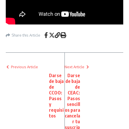
Share this Article
Previous Article
Next Article
Darse
Darse
de baja
de baja
de
de
CCOO:
CEAC:
Pasos
Pasos
y
sencill
requisi
os para
tos
cancela
r tu
suscrip