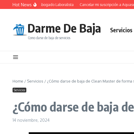
Saltar al contenido
Hot News
l Fundamental de un Abogado Laboralista
Cancelar mi suscripción a Aquaservi
Darme De Baja
Servicios
Como darse de baja de servicios
Home
/
Servicios
/
¿Cómo darse de baja de Clean Master de forma s
Servicios
¿Cómo darse de baja de
14 noviembre, 2024