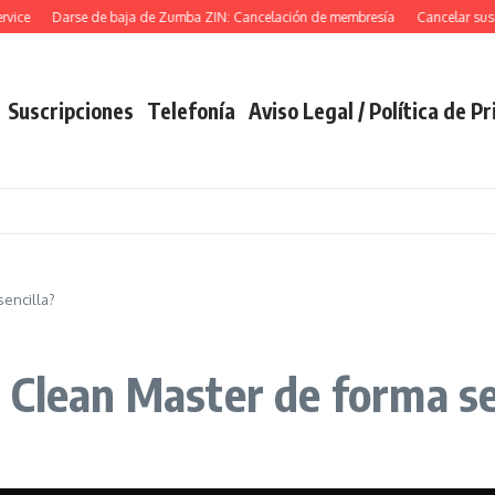
ce
Darse de baja de Zumba ZIN: Cancelación de membresía
Cancelar suscrip
Suscripciones
Telefonía
Aviso Legal / Política de P
encilla?
 Clean Master de forma se