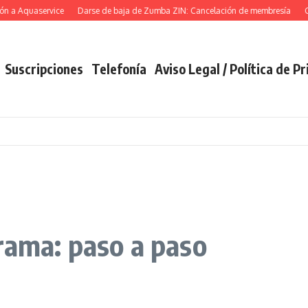
a Aquaservice
Darse de baja de Zumba ZIN: Cancelación de membresía
Cance
Suscripciones
Telefonía
Aviso Legal / Política de P
rama: paso a paso