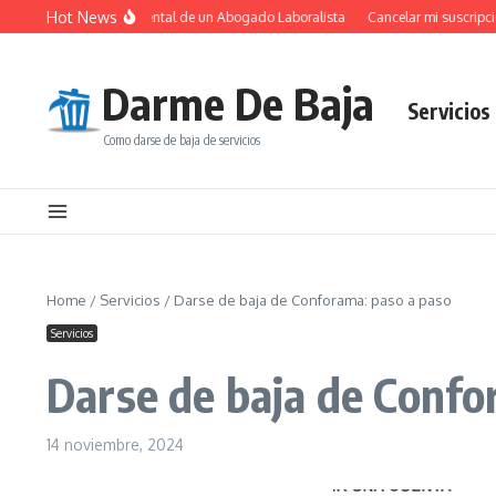
Saltar al contenido
Hot News
El Papel Fundamental de un Abogado Laboralista
Cancelar mi suscripción 
Darme De Baja
Servicios
Como darse de baja de servicios
Home
/
Servicios
/
Darse de baja de Conforama: paso a paso
Servicios
Darse de baja de Confo
14 noviembre, 2024