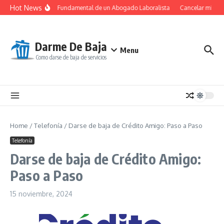
Saltar al contenido
Hot News
El Papel Fundamental de un Abogado Laboralista
Cancelar mi susc
Darme De Baja
Menu
Como darse de baja de servicios
Home
/
Telefonía
/
Darse de baja de Crédito Amigo: Paso a Paso
Telefonía
Darse de baja de Crédito Amigo:
Paso a Paso
15 noviembre, 2024