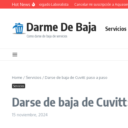
Saltar al contenido
Hot News
 Fundamental de un Abogado Laboralista
Cancelar mi suscripción a Aquaservic
Darme De Baja
Servicios
Como darse de baja de servicios
Home
/
Servicios
/
Darse de baja de Cuvitt: paso a paso
Servicios
Darse de baja de Cuvitt
15 noviembre, 2024