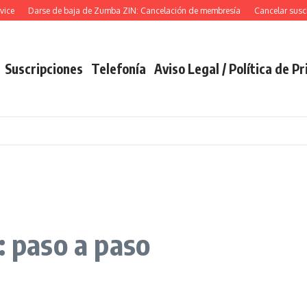
e
Darse de baja de Zumba ZIN: Cancelación de membresía
Cancelar suscrip
Suscripciones
Telefonía
Aviso Legal / Política de P
: paso a paso