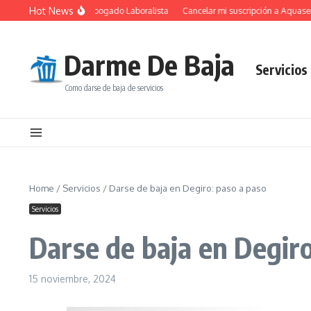
Saltar al contenido
Hot News
Fundamental de un Abogado Laboralista
Cancelar mi suscripción a Aquaservice
Darme De Baja
Servicios
Como darse de baja de servicios
Home
/
Servicios
/
Darse de baja en Degiro: paso a paso
Servicios
Darse de baja en Degiro
15 noviembre, 2024