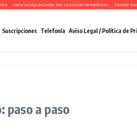
Darse de baja de Zumba ZIN: Cancelación de membresía
Cancelar suscripci
Suscripciones
Telefonía
Aviso Legal / Política de P
: paso a paso