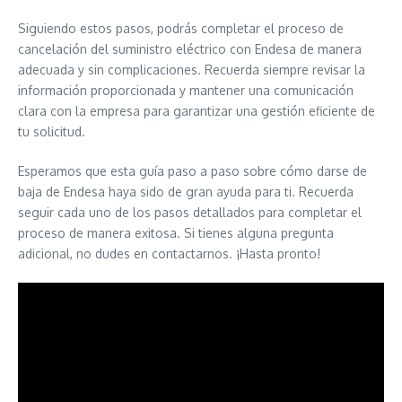
Siguiendo estos pasos, podrás completar el proceso de
cancelación del suministro eléctrico con Endesa de manera
adecuada y sin complicaciones. Recuerda siempre revisar la
información proporcionada y mantener una comunicación
clara con la empresa para garantizar una gestión eficiente de
tu solicitud.
Esperamos que esta guía paso a paso sobre cómo darse de
baja de Endesa haya sido de gran ayuda para ti. Recuerda
seguir cada uno de los pasos detallados para completar el
proceso de manera exitosa. Si tienes alguna pregunta
adicional, no dudes en contactarnos. ¡Hasta pronto!