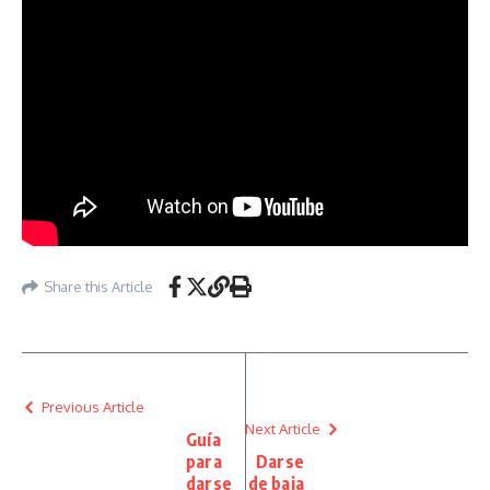
Share this Article
Previous Article
Next Article
Guía
para
Darse
darse
de baja