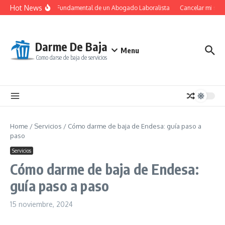
Saltar al contenido
Hot News
El Papel Fundamental de un Abogado Laboralista
Cancelar mi suscr
Darme De Baja
Menu
Como darse de baja de servicios
Home
/
Servicios
/
Cómo darme de baja de Endesa: guía paso a
paso
Servicios
Cómo darme de baja de Endesa:
guía paso a paso
15 noviembre, 2024