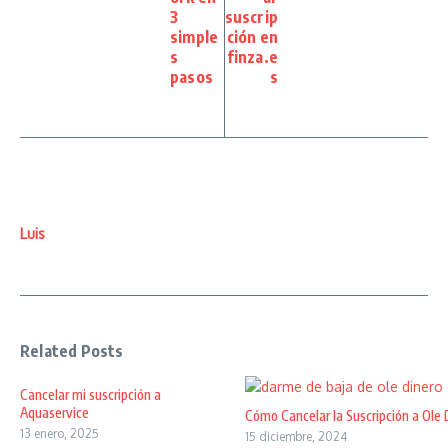
3
suscrip
simple
ción en
s
finza.e
pasos
s
Luis
Related Posts
Cancelar mi suscripción a
Aquaservice
Cómo Cancelar la Suscripción a Ole 
13 enero, 2025
15 diciembre, 2024