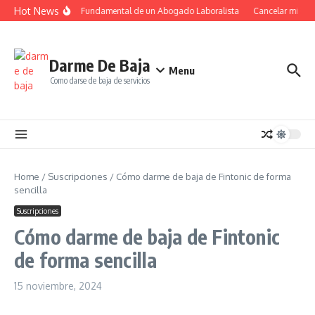
Saltar al contenido
Hot News
El Papel Fundamental de un Abogado Laboralista
Cancelar mi susc
Darme De Baja
Menu
Como darse de baja de servicios
Home
/
Suscripciones
/
Cómo darme de baja de Fintonic de forma
sencilla
Suscripciones
Cómo darme de baja de Fintonic
de forma sencilla
15 noviembre, 2024