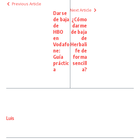
Previous Article
Next Article
Darse
de baja
¿Cómo
de
darme
HBO
de baja
en
de
Vodafo
Herbali
ne:
fe de
Guía
forma
práctic
sencill
a
a?
Luis