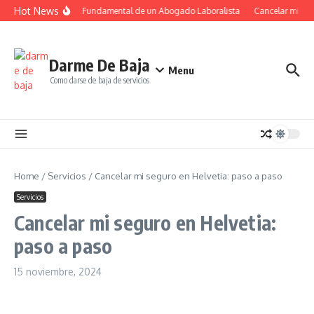
Saltar al contenido
Hot News
El Papel Fundamental de un Abogado Laboralista
Cancelar mi susc
Darme De Baja
Menu
Como darse de baja de servicios
Home
/
Servicios
/
Cancelar mi seguro en Helvetia: paso a paso
Servicios
Cancelar mi seguro en Helvetia:
paso a paso
15 noviembre, 2024