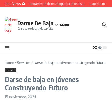
Saltar al contenido
Hot News
El Papel Fundamental de un Abogado Laboralista
Cancelar mi suscr
Darme De Baja
Menu
Como darse de baja de servicios
Home
/
Servicios
/
Darse de baja en Jóvenes Construyendo Futuro
Servicios
Darse de baja en Jóvenes
Construyendo Futuro
15 noviembre, 2024