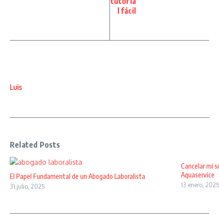
tutoria
l fácil
Luis
Related Posts
Cancelar mi s
Aquaservice
El Papel Fundamental de un Abogado Laboralista
13 enero, 202
31 julio, 2025