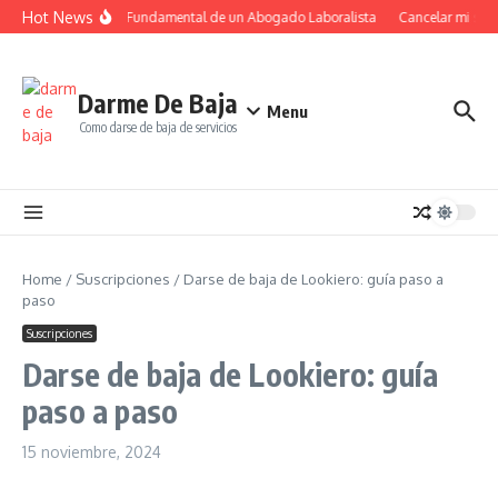
Saltar al contenido
Hot News
El Papel Fundamental de un Abogado Laboralista
Cancelar mi suscr
Darme De Baja
Menu
Como darse de baja de servicios
Home
/
Suscripciones
/
Darse de baja de Lookiero: guía paso a
paso
Suscripciones
Darse de baja de Lookiero: guía
paso a paso
15 noviembre, 2024