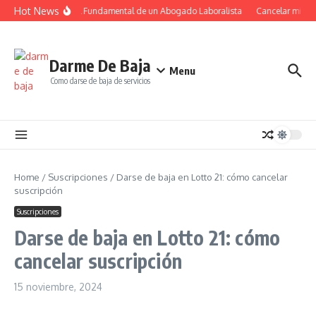
Saltar al contenido
Hot News
El Papel Fundamental de un Abogado Laboralista
Cancelar mi susc
Darme De Baja
Menu
Como darse de baja de servicios
Home
/
Suscripciones
/
Darse de baja en Lotto 21: cómo cancelar
suscripción
Suscripciones
Darse de baja en Lotto 21: cómo
cancelar suscripción
15 noviembre, 2024