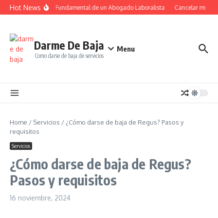
Saltar al contenido
Hot News
El Papel Fundamental de un Abogado Laboralista
Cancelar mi suscr
Darme De Baja
Menu
Como darse de baja de servicios
Home
/
Servicios
/
¿Cómo darse de baja de Regus? Pasos y
requisitos
Servicios
¿Cómo darse de baja de Regus?
Pasos y requisitos
16 noviembre, 2024