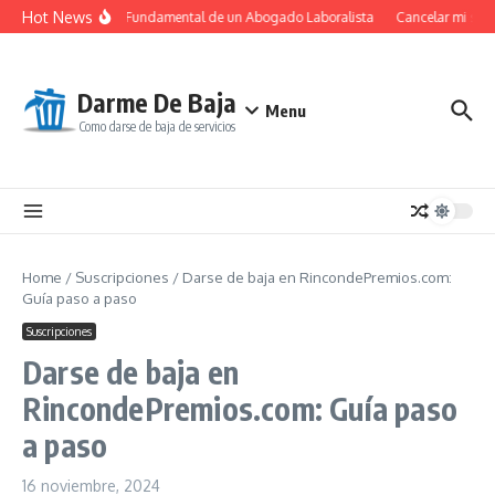
Saltar al contenido
Hot News
El Papel Fundamental de un Abogado Laboralista
Cancelar mi suscr
Darme De Baja
Menu
Como darse de baja de servicios
Home
/
Suscripciones
/
Darse de baja en RincondePremios.com:
Guía paso a paso
Suscripciones
Darse de baja en
RincondePremios.com: Guía paso
a paso
16 noviembre, 2024