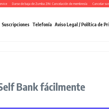
e
Darse de baja de Zumba ZIN: Cancelación de membresía
Cancelar suscrip
Suscripciones
Telefonía
Aviso Legal / Política de P
Self Bank fácilmente