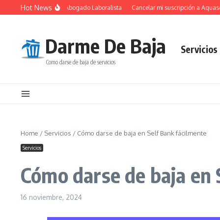
Saltar al contenido
Hot News
 Fundamental de un Abogado Laboralista
Cancelar mi suscripción a Aquaservic
Darme De Baja
Servicios
Como darse de baja de servicios
Home
/
Servicios
/
Cómo darse de baja en Self Bank fácilmente
Servicios
Cómo darse de baja en 
16 noviembre, 2024