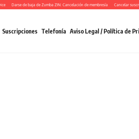
Darse de baja de Zumba ZIN: Cancelación de membresía
Cancelar suscripci
Suscripciones
Telefonía
Aviso Legal / Política de P