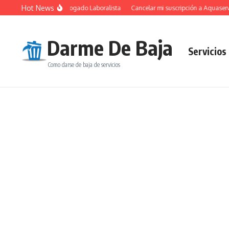
Saltar al contenido
Hot News
undamental de un Abogado Laboralista
Cancelar mi suscripción a Aquaservice
Darme De Baja
Servicios
Como darse de baja de servicios