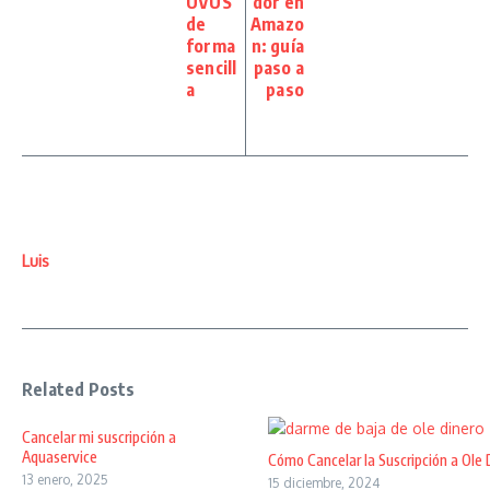
UVUS
dor en
de
Amazo
forma
n: guía
sencill
paso a
a
paso
Luis
Related Posts
Cancelar mi suscripción a
Aquaservice
Cómo Cancelar la Suscripción a Ole 
13 enero, 2025
15 diciembre, 2024