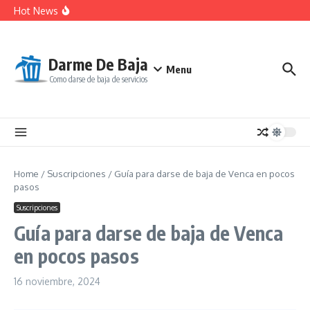
Saltar al contenido
Cancelar suscripción en trabajos.com
Hot News
Guía para darse de baja de Renfe paso a paso
Cómo Cancelar la Suscripción a Ole Dinero
Darme De Baja
Menu
Como darse de baja de servicios
Home
/
Suscripciones
/
Guía para darse de baja de Venca en pocos
pasos
Suscripciones
Guía para darse de baja de Venca
en pocos pasos
16 noviembre, 2024