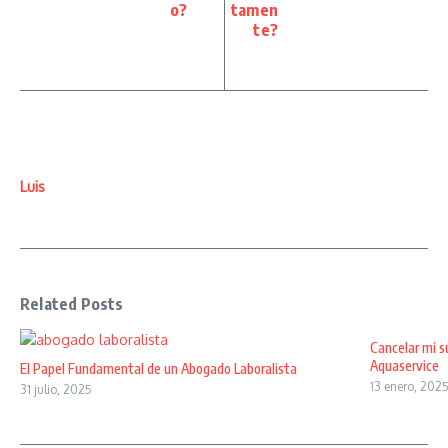
o?
tamen
te?
Luis
Related Posts
Cancelar mi s
Aquaservice
El Papel Fundamental de un Abogado Laboralista
13 enero, 202
31 julio, 2025