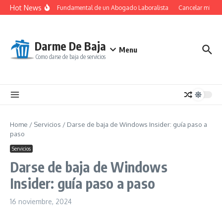
Saltar al contenido
Hot News
El Papel Fundamental de un Abogado Laboralista
Cancelar mi susc
Darme De Baja
Menu
Como darse de baja de servicios
Home
/
Servicios
/
Darse de baja de Windows Insider: guía paso a
paso
Servicios
Darse de baja de Windows
Insider: guía paso a paso
16 noviembre, 2024