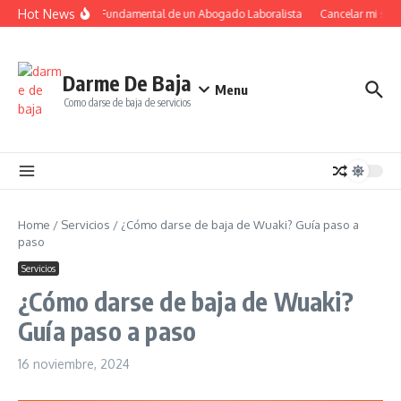
Saltar al contenido
Hot News
El Papel Fundamental de un Abogado Laboralista
Cancelar mi suscr
Darme De Baja
Menu
Como darse de baja de servicios
Home
/
Servicios
/
¿Cómo darse de baja de Wuaki? Guía paso a
paso
Servicios
¿Cómo darse de baja de Wuaki?
Guía paso a paso
16 noviembre, 2024