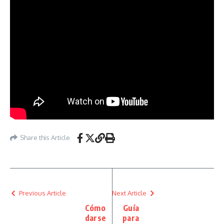
Share this Article
Previous Article
Next Article
Cómo
Guía
darse
para