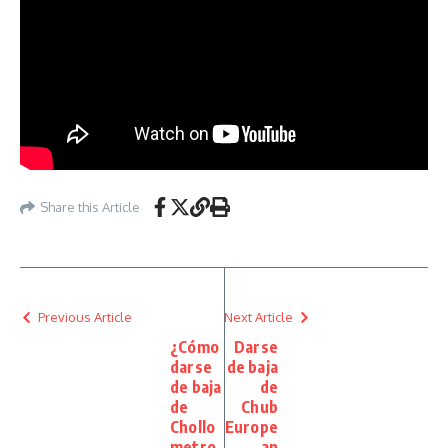
Share this Article
Previous Article
Next Article
¿Cómo
Darse
darse
de baja
de baja
de
de
Chub
Chollo
Europe
metro
an