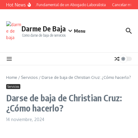
Saltar al contenido
Hot News
El Papel Fundamental de un Abogado Laboralista
Cancelar mi sus
Darme De Baja
Menu
Como darse de baja de servicios
Home
/
Servicios
/
Darse de baja de Christian Cruz: ¿Cómo hacerlo?
Servicios
Darse de baja de Christian Cruz:
¿Cómo hacerlo?
14 noviembre, 2024