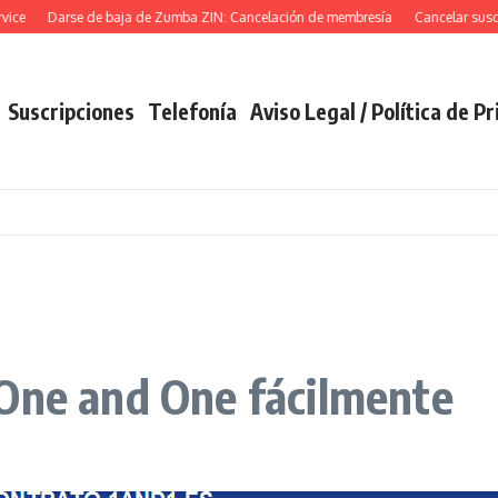
e
Darse de baja de Zumba ZIN: Cancelación de membresía
Cancelar suscripc
Suscripciones
Telefonía
Aviso Legal / Política de P
 One and One fácilmente