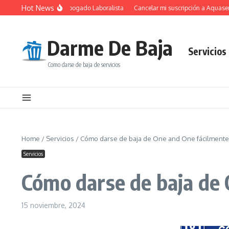
Saltar al contenido
Hot News
 Fundamental de un Abogado Laboralista
Cancelar mi suscripción a Aquaservic
Darme De Baja
Servicios
Como darse de baja de servicios
Home
/
Servicios
/
Cómo darse de baja de One and One fácilmente
Servicios
Cómo darse de baja de
15 noviembre, 2024