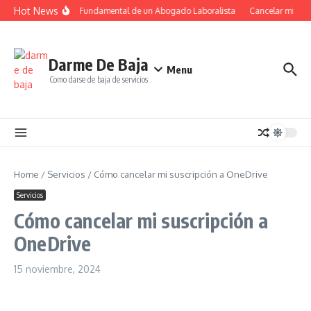
Saltar al contenido
Hot News
El Papel Fundamental de un Abogado Laboralista
Cancelar mi suscr
Darme De Baja
Menu
Como darse de baja de servicios
Home
/
Servicios
/
Cómo cancelar mi suscripción a OneDrive
Servicios
Cómo cancelar mi suscripción a
OneDrive
15 noviembre, 2024