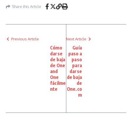
Share this Article
Previous Article
Next Article
Cómo
Guía
darse
paso a
de baja
paso
de One
para
and
darse
One
de baja
fácilme
de
nte
One.co
m